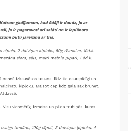
tram gadījumam, kad ēdāji ir daudz, jo ar
aši, ja ir pagatavoti arī salāti un ir ieplānots
zumi būtu jāreizina ar trīs.
js sīpols, 2 daiviņas ķiploks, 50g rīvmaize, 1ēd.k.
mezāna siers, sāls, malti melnie pipari, 1 ēd.k.
š pannā izkausētos taukos, līdz tie caurspīdīgi un
malcinātu ķiploku. Maisot cep līdz gaļa sāk brūnēt.
 Atdzesē.
u. Visu vienmērīgi izmaisa un pilda trubiņās, kuras
svaigs timiāns, 100g sīpoli, 3 daiviņas ķiploks, 4