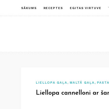
Skip
SĀKUMS
RECEPTES
EGITAS VIRTUVE
to
content
,
,
LIELLOPA GAĻA
MALTĀ GAĻA
PASTA
Liellopa cannelloni ar š