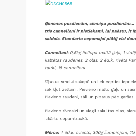
Ģimenes pusdienām, ciemiņu pusdienām… Ka
trīs cannelloni ir pietiekami, lai paēstu, it īp
saldais. Standarta cepamajai plātij visi daud
Cannelloni
:
0,5kg liellopa maltā gaļa, 1 vidē
kaltētas raudenes, 2 olas, 2 ēd.k. rīvēts Par
tauki, 15 cannelloni
Sīpolus smalki sakapā un liek cepties iepriek
sāk kļūt zeltaini. Pievieno malto gaļu un sas
Pievieno raudeni, sāli un piparus pēc garšas.
Pievieno rīvmaizi un viegli sakultas olas, sier
izkārto cepamtraukā.
Mērce:
4 ēd.k. sviests, 300g šampinjoni, 1tk 