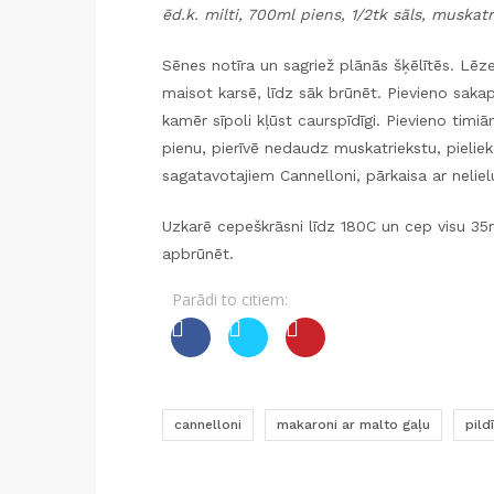
ēd.k. milti, 700ml piens, 1/2tk sāls, muskat
Sēnes notīra un sagriež plānās šķēlītēs. Lēze
maisot karsē, līdz sāk brūnēt. Pievieno saka
kamēr sīpoli kļūst caurspīdīgi. Pievieno timi
pienu, pierīvē nedaudz muskatriekstu, pieliek
sagatavotajiem Cannelloni, pārkaisa ar nelie
Uzkarē cepeškrāsni līdz 180C un cep visu 35m
apbrūnēt.
Parādi to citiem:
cannelloni
makaroni ar malto gaļu
pild