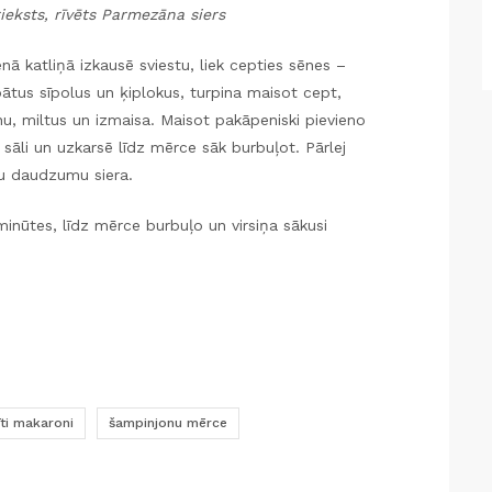
rieksts, rīvēts Parmezāna siers
nā katliņā izkausē sviestu, liek cepties sēnes –
pātus sīpolus un ķiplokus, turpina maisot cept,
ānu, miltus un izmaisa. Maisot pakāpeniski pievieno
 sāli un uzkarsē līdz mērce sāk burbuļot. Pārlej
lu daudzumu siera.
inūtes, līdz mērce burbuļo un virsiņa sākusi
īti makaroni
šampinjonu mērce