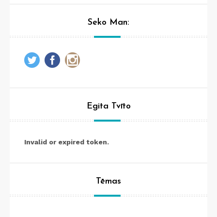
Seko Man:
Egita Tvīto
Invalid or expired token.
Tēmas
Tēmas