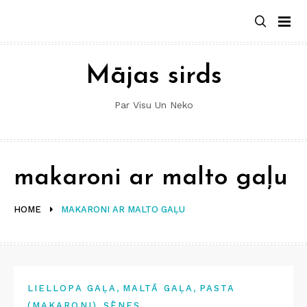
Skip
to
content
Mājas sirds
Par Visu Un Neko
makaroni ar malto gaļu
HOME
MAKARONI AR MALTO GAĻU
,
,
LIELLOPA GAĻA
MALTĀ GAĻA
PASTA
,
(MAKARONI)
SĒNES