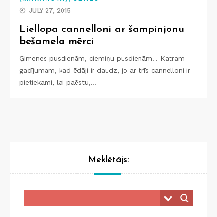
JULY 27, 2015
Liellopa cannelloni ar šampinjonu
bešamela mērci
Ģimenes pusdienām, ciemiņu pusdienām… Katram
gadījumam, kad ēdāji ir daudz, jo ar trīs cannelloni ir
pietiekami, lai paēstu,…
Meklētājs: