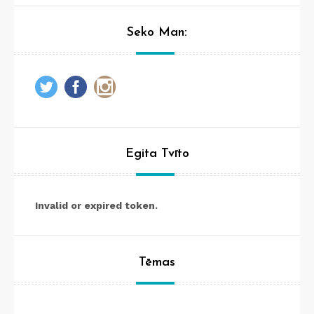
Seko Man:
Egita Tvīto
Invalid or expired token.
Tēmas
Tēmas