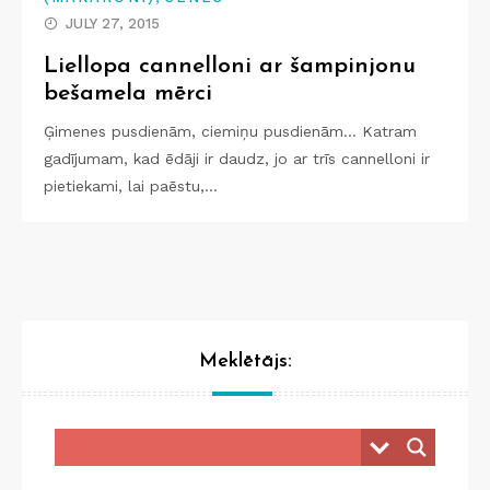
JULY 27, 2015
Liellopa cannelloni ar šampinjonu
bešamela mērci
Ģimenes pusdienām, ciemiņu pusdienām… Katram
gadījumam, kad ēdāji ir daudz, jo ar trīs cannelloni ir
pietiekami, lai paēstu,…
Meklētājs: