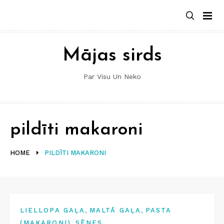
Skip
to
content
Mājas sirds
Par Visu Un Neko
pildīti makaroni
HOME
PILDĪTI MAKARONI
,
,
LIELLOPA GAĻA
MALTĀ GAĻA
PASTA
,
(MAKARONI)
SĒNES