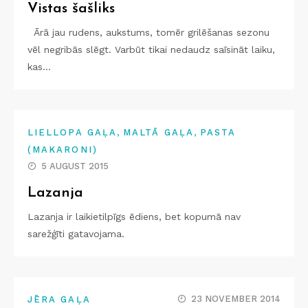
Vistas šašliks
Ārā jau rudens, aukstums, tomēr grilēšanas sezonu
vēl negribās slēgt. Varbūt tikai nedaudz saīsināt laiku,
kas…
,
,
LIELLOPA GAĻA
MALTĀ GAĻA
PASTA
(MAKARONI)
5 AUGUST 2015
Lazanja
Lazanja ir laikietilpīgs ēdiens, bet kopumā nav
sarežģīti gatavojama.
23 NOVEMBER 2014
JĒRA GAĻA