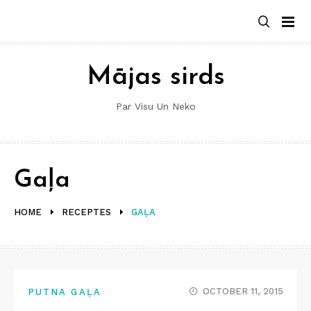
Skip
to
content
Mājas sirds
Par Visu Un Neko
Gaļa
HOME
RECEPTES
GAĻA
OCTOBER 11, 2015
PUTNA GAĻA