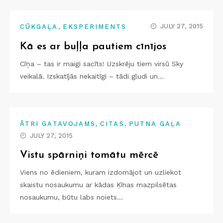
,
JULY 27, 2015
CŪKGAĻA
EKSPERIMENTS
Kā es ar buļļa pautiem cīnījos
Cīņa – tas ir maigi sacīts! Uzskrēju tiem virsū Sky
veikalā. Izskatījās nekaitīgi – tādi gludi un…
,
,
ĀTRI GATAVOJAMS
CITAS
PUTNA GAĻA
JULY 27, 2015
Vistu spārniņi tomātu mērcē
Viens no ēdieniem, kuram izdomājot un uzliekot
skaistu nosaukumu ar kādas Ķīnas mazpilsētas
nosaukumu, būtu labs noiets…