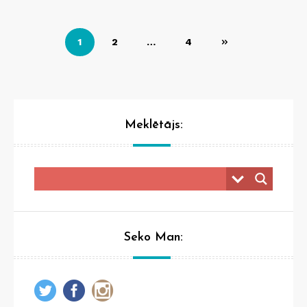
Posts
1
2
…
4
pagination
Meklētājs:
Seko Man: