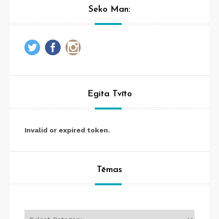
Seko Man:
Egita Tvīto
Invalid or expired token.
Tēmas
Tēmas