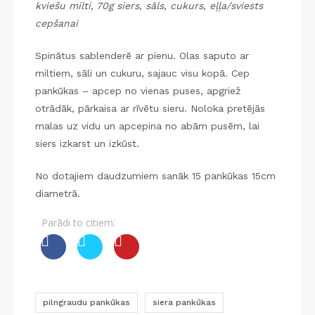
kviešu milti, 70g siers, sāls, cukurs, eļļa/sviests
cepšanai
Spinātus sablenderē ar pienu. Olas saputo ar
miltiem, sāli un cukuru, sajauc visu kopā. Cep
pankūkas – apcep no vienas puses, apgriež
otrādāk, pārkaisa ar rīvētu sieru. Noloka pretējās
malas uz vidu un apcepina no abām pusēm, lai
siers izkarst un izkūst.
No dotajiem daudzumiem sanāk 15 pankūkas 15cm
diametrā.
Parādi to citiem:
pilngraudu pankūkas
siera pankūkas