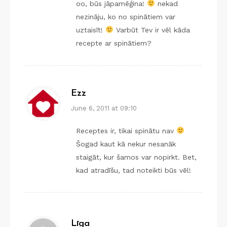
oo, būs jāpamēģina!
nekad
nezināju, ko no spinātiem var
uztaisīt!
Varbūt Tev ir vēl kāda
recepte ar spinātiem?
Ezz
June 6, 2011 at 09:10
Receptes ir, tikai spinātu nav
Šogad kaut kā nekur nesanāk
staigāt, kur šamos var nopirkt. Bet,
kad atradīšu, tad noteikti būs vēl!
Līga