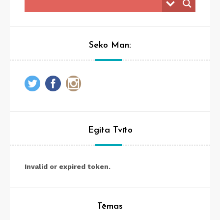
Seko Man:
Egita Tvīto
Invalid or expired token.
Tēmas