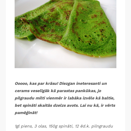
Ooooo, kas par krāsu! Diezgan ineteresanti un
cerams veselīgāk kā parastas pankūkas, jo
pilgraudu milti vienmēr ir labāka izvēle kā baltie,
bet spināti skaitās dzelzs avots. Lai nu kā, ir vērts
pamēģināt!
1gl piens, 3 olas, 150g spināti, 12 ēd.k. pilngraudu