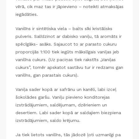
vērā, cik maz tas ir jāpievieno – noteikti atmaksājas
iegādāties.
Vanilīns ir sintētiska viela – balts sīki kristālisks
pulveris. Salīdzinot ar dabisko vaniļu, tā aromāts ir
spēcīgāks- asāks. Sajaucot to ar parasto cukuru
proporcijās 1:100 tiek iegūts mākslīgais vaniļas jeb
vanilīna cukurs. (Uz paciņas tiek rakstīts „Vaniļas
cukurs”, tomēr apskatot sastāvu tur ir redzams gan
vanilīns, gan parastais cukurs).
Vaniļa sader kopā ar safrānu un kanēli, labi izceļ
šokolādes garšu. Vaniļu pievieno konditorejas
izstrādājumiem, saldējumam, dzērieniem un
desertiem. Labi sader kopā ar saldajiem biezpiena
izstrādājumiem, saldo krējumu.
Ja tiek lietots vanilīns, tās jādozē ļoti uzmanīgi pa