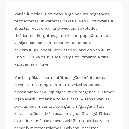
Vaniļa ir orhideju dzimtas auga vaniļas negatavas,
fermentētas un kaltētas pākstis. Vaniļu dzimtene ir
Brazīlija. Acteki vaniļu pievienoja šokolādes
dzērienam, ko gatavoja no kakao pupiņām, medus,
vaniļas, sarkanajiem pipariem un annato
sēklām.16.gs. spāņu konkistadori atveda vaniļu uz
Eiropu. Tā kā tā bija ļoti dārga to izmantoja tikai
karaļnama virtuvē.
Vaniļas pākstis fermentētas iegūst brūni melnu
krāsu un raksturīgo aromātu. Veikalos parasti
nopērkamas ccaurspīdīgās stikla mēģenēs. Vienmēr
ir japievērš uzmanība to kvalitātei – labas vaniļas
pākstis būs mellnas, spīdīgas un “gaļīgas”. tās,
kuras ir brūnas, izžuvušas nevajadzētu iegādāties,
jo jau ir zaudējušas savu kvalitāti un faktiski vairs
nevar būt izmantojamas. Galvenā, desertos