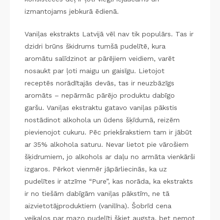
izmantojams jebkurā ēdienā.
Vaniļas ekstrakts Latvijā vēl nav tik populārs. Tas ir
dzidri brūns škidrums tumšā pudelītē, kura
aromātu salīdzinot ar pārējiem veidiem, varēt
nosaukt par ļoti maigu un gaisīgu. Lietojot
receptēs norādītajās devās, tas ir neuzbāzīgs
aromāts – nepārmāc pārējo produktu dabīgo
garšu. Vaniļas ekstraktu gatavo vaniļas pākstis
nostādinot alkohola un ūdens šķīdumā, reizēm
pievienojot cukuru. Pēc priekšrakstiem tam ir jābūt
ar 35% alkohola saturu. Nevar lietot pie vārošiem
šķidrumiem, jo alkohols ar daļu no armāta vienkārši
izgaros. Pērkot vienmēr jāpārliecinās, ka uz
pudelītes ir atzīme “Pure”, kas norāda, ka ekstrakts
ir no tiešām dabīgām vaniļas pākstīm, ne tā
aizvietotājproduktiem (vanilīna). Šobrīd cena
veikalos par mazo pudelīti šķiet augsta, bet ņemot