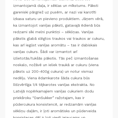
izmantojamā daļa, ir sēklas un mīkstums. Pāksti
gareniski pārgriež uz pusēm, ar nazi vai karotīti
izkasa saturu un pievieno produktiem. Jāņem vērā,
ka izmantojot vaniļas pāksti, gatavajā ēdienā būs
redzami sīki melni punktiņi – sēkliņas. Vaniļas
pākstis glabā slēgtos traukos vai traukos ar cukuru,
kas arī iegūst vaniļas aromātu – tas ir dabiskais
vaniļas cukurs. Šādi var izmantot arī
izlietotās/tukšās pākstis. Tās peč izmantošanas
noskalo, nožāvē un ieliek traukā ar cukuru (viena
pāksts uz 200-400g cukura) un notur vismaz
nedēļu. Viena ēdamkarote šāda cukura būs
līdzvērtīga 1/4 tējkarotes vaniļas ekstrakta. No
Latvijā nopērkamajiem vaniļas cukuriem dodu
priekšroku “DanSukker” ražotajam, kas ir
pūdercukura konsistencē, ar redzamām vaniļas
sēkliņu daļām, ir ļoti aromātisks un pūderveida
konsisteces dēļ ir ļoti viegli iejaucams un