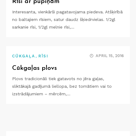
Rīsi ar pupiņām
Interesanta, vienkārši pagatavojama piedeva. Atšķirībā
no baltajiem rīsiem, satur daudz šķiedrvielas. 1/2gl
sarkanie rīsi, 1/2gl melnie rīsi,…
,
APRIL 15, 2016
CŪKGAĻA
RĪSI
Cūkgaļas plovs
Plovs tradicionāli tiek gatavots no jēra gaļas,
sliktākajā gadījumā liellopa, bez tomātiem vai to
izstrādājumiem – mērcēm,…