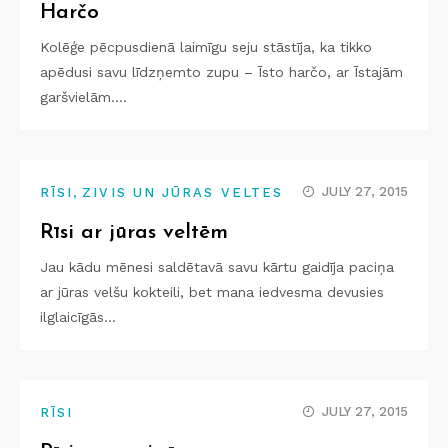
Harčo
Kolēģe pēcpusdienā laimīgu seju stāstīja, ka tikko
apēdusi savu līdzņemto zupu – Īsto harčo, ar Īstajām
garšvielām.…
,
JULY 27, 2015
RĪSI
ZIVIS UN JŪRAS VELTES
Rīsi ar jūras veltēm
Jau kādu mēnesi saldētavā savu kārtu gaidīja paciņa
ar jūras velšu kokteili, bet mana iedvesma devusies
ilglaicīgās…
JULY 27, 2015
RĪSI