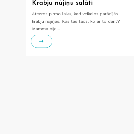
Krabju nūjiņu salāti
Atceros pirmo laiku, kad veikalos parādījās
krabju nūjiņas. Kas tas tāds, ko ar to darīt?
Mamma bija…