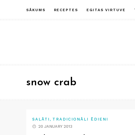
Skip
SĀKUMS
RECEPTES
EGITAS VIRTUVE
to
content
snow crab
,
SALĀTI
TRADICIONĀLI ĒDIENI
20 JANUARY 2013