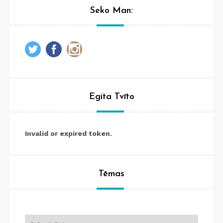
Seko Man:
Egita Tvīto
Invalid or expired token.
Tēmas
Tēmas