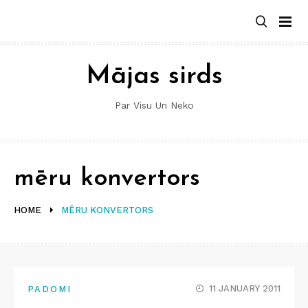
Skip
to
content
Mājas sirds
Par Visu Un Neko
mēru konvertors
HOME
MĒRU KONVERTORS
11 JANUARY 2011
PADOMI