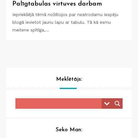
Palīgtabulas virtuves darbam
Iepriekšējā tēmā nožēlojos par neatrodamu iespēju
blogā ievietot jaunu lapu ar tabulu. Tā kā esmu
meitene spītīga,…
Meklētājs:
Seko Man: