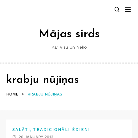
Skip
to
content
Mājas sirds
Par Visu Un Neko
krabju nūjiņas
HOME
KRABJU NŪJIŅAS
,
SALĀTI
TRADICIONĀLI ĒDIENI
20 JANUARY 2013