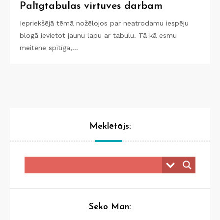
Palīgtabulas virtuves darbam
Iepriekšējā tēmā nožēlojos par neatrodamu iespēju
blogā ievietot jaunu lapu ar tabulu. Tā kā esmu
meitene spītīga,…
Meklētājs:
Seko Man: