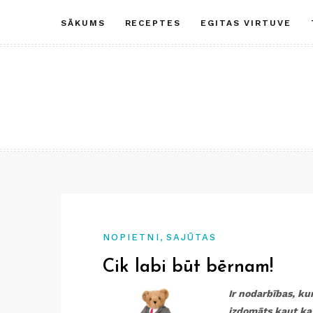
Skip
SĀKUMS
RECEPTES
EGITAS VIRTUVE
to
content
,
NOPIETNI
SAJŪTAS
Cik labi būt bērnam!
Ir nodarbības, kur
izdomāts kaut ka