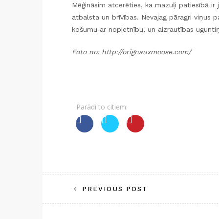
Mēģināsim atcerēties, ka mazuļi patiesībā ir 
atbalsta un brīvības. Nevajag pāragri viņus
košumu ar nopietnību, un aizrautības ugunt
Foto no: http://orignauxmoose.com/
Parādi to citiem:
Post
PREVIOUS POST
navigation