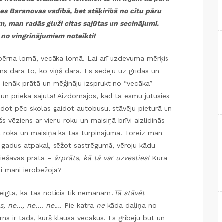
es Baranovas vadībā, bet atšķirībā no citu pāru
, man radās gluži citas sajūtas un secinājumi.
no vingrinājumiem noteikti!
 bērna lomā, vecāka lomā. Lai arī uzdevuma mērķis
ns dara to, ko viņš dara. Es sēdēju uz grīdas un
ā ienāk prātā un mēģināju izsprukt no “vecāka”
un prieka sajūta! Aizdomājos, kad tā esmu jutusies
aidot pēc skolas gaidot autobusu, stāvēju pieturā un
šs vēziens ar vienu roku un maisiņā brīvi aizlidinās
vā rokā un maisiņā kā tās turpinājumā. Toreiz man
s gadus atpakaļ, sēžot sastrēgumā, vēroju kādu
s iešāvās prātā –
ārprāts, kā tā var uzvesties!
Kurā
ji mani ierobežoja?
eigta, ka tas noticis tik nemanāmi.
Tā stāvēt
es, ne…, ne…. ne….
Pie katra
ne
kāda daļiņa no
ns ir tāds, kurš klausa vecākus. Es gribēju būt un