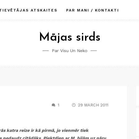
TIEVĒTĀJAS ATSKAITES
PAR MANI / KONTAKTI
Mājas sirds
Par Visu Un Neko
1
29 MARCH 2011
ās katra reize ir kā pirmā, jo vienmēr tiek
s nedaudz citādāks. Piektdien ar M. bijām uz pāru