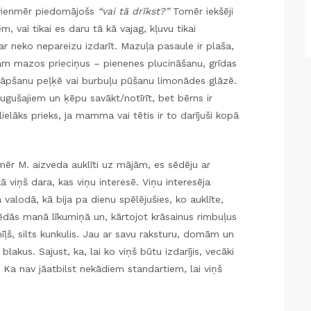
s, vienmēr piedomājošs
“vai tā drīkst?”
Tomēr iekšēji
m, vai tikai es daru tā kā vajag, kļuvu tikai
ar neko nepareizu izdarīt. Mazuļa pasaule ir plaša,
am mazos prieciņus – pienenes plucināšanu, grīdas
ekāpšanu peļķē vai burbuļu pūšanu limonādes glāzē.
ugušajiem un ķēpu savākt/notīrīt, bet bērns ir
l lielāks prieks, ja mamma vai tētis ir to darījuši kopā
ēr M. aizveda auklīti uz mājām, es sēdēju ar
ā viņš dara, kas viņu interesē. Viņu interesēja
alodā, kā bija pa dienu spēlējušies, ko auklīte,
ēdās manā līkumiņā un, kārtojot krāsainus rimbuļus
īļš, silts kunkulis. Jau ar savu raksturu, domām un
akus. Sajust, ka, lai ko viņš būtu izdarījis, vecāki
. Ka nav jāatbilst nekādiem standartiem, lai viņš