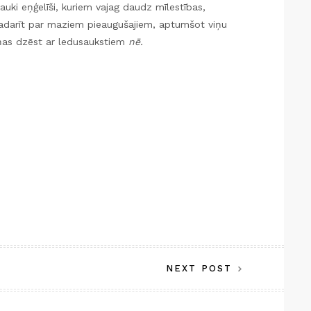
jauki eņģelīši, kuriem vajag daudz mīlestības,
 padarīt par maziem pieaugušajiem, aptumšot viņu
iņas dzēst ar ledusaukstiem
nē.
NEXT POST