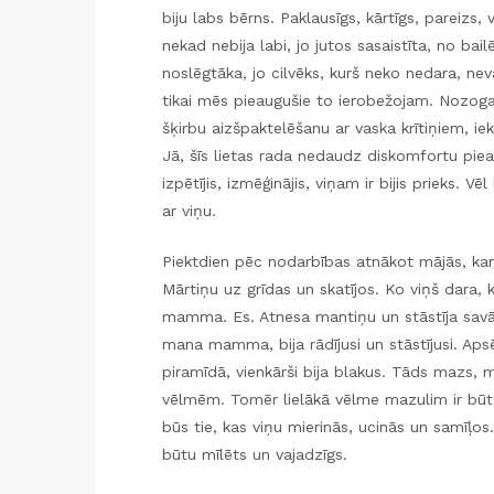
biju labs bērns. Paklausīgs, kārtīgs, pareiz
nekad nebija labi, jo jutos sasaistīta, no bailē
noslēgtāka, jo cilvēks, kurš neko nedara, nev
tikai mēs pieaugušie to ierobežojam. Nozog
šķirbu aizšpaktelēšanu ar vaska krītiņiem, i
Jā, šīs lietas rada nedaudz diskomfortu piea
izpētījis, izmēģinājis, viņam ir bijis prieks. Vē
ar viņu.
Piektdien pēc nodarbības atnākot mājās, kam
Mārtiņu uz grīdas un skatījos. Ko viņš dara, k
mamma. Es. Atnesa mantiņu un stāstīja savā v
mana mamma, bija rādījusi un stāstījusi. Aps
piramīdā, vienkārši bija blakus. Tāds mazs, m
vēlmēm. Tomēr lielākā vēlme mazulim ir būt bl
būs tie, kas viņu mierinās, ucinās un samīļos
būtu mīlēts un vajadzīgs.