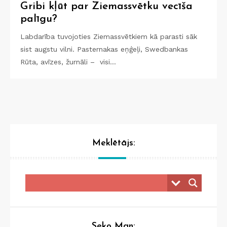
Gribi kļūt par Ziemassvētku vecīša
palīgu?
Labdarība tuvojoties Ziemassvētkiem kā parasti sāk
sist augstu vilni. Pasternakas eņģeļi, Swedbankas
Rūta, avīzes, žurnāli – visi…
Meklētājs:
Seko Man: