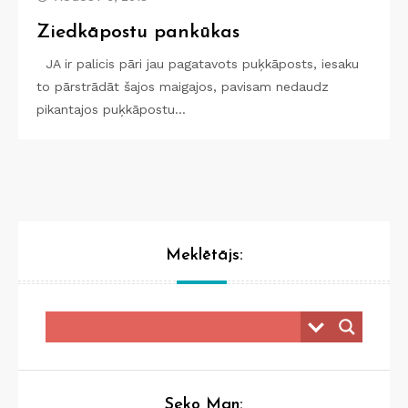
Ziedkāpostu pankūkas
JA ir palicis pāri jau pagatavots puķkāposts, iesaku
to pārstrādāt šajos maigajos, pavisam nedaudz
pikantajos puķkāpostu…
Meklētājs:
Seko Man: