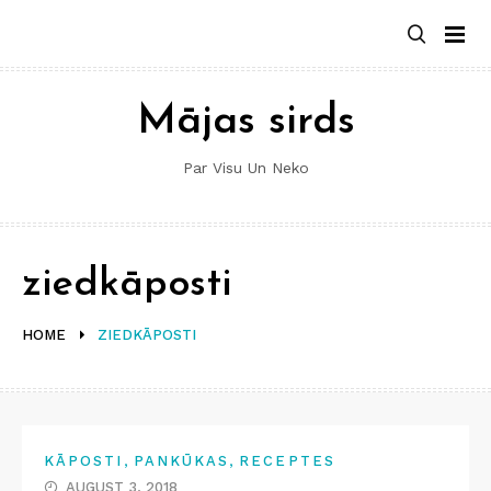
Skip
to
content
Mājas sirds
Par Visu Un Neko
ziedkāposti
HOME
ZIEDKĀPOSTI
,
,
KĀPOSTI
PANKŪKAS
RECEPTES
AUGUST 3, 2018