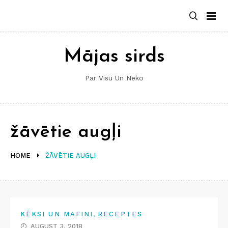
Skip
to
content
Mājas sirds
Par Visu Un Neko
žāvētie augļi
HOME
ŽĀVĒTIE AUGĻI
,
KĒKSI UN MAFINI
RECEPTES
AUGUST 3, 2018