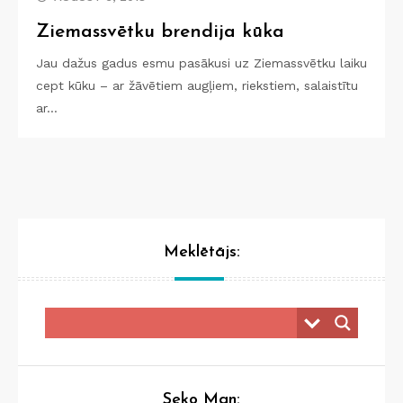
Ziemassvētku brendija kūka
Jau dažus gadus esmu pasākusi uz Ziemassvētku laiku
cept kūku – ar žāvētiem augļiem, riekstiem, salaistītu
ar…
Meklētājs:
Seko Man: