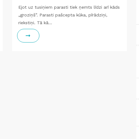
Ejot uz tusiņiem parasti tiek ņemts līdzi arī kāds
„groziņš”. Parasti pašcepta kūka, pīrādziņi,
riekstiņi. Tā kā…