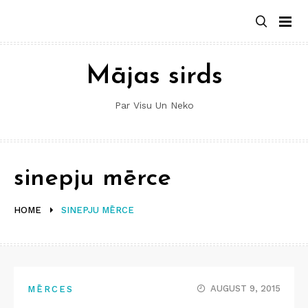
Skip
to
content
Mājas sirds
Par Visu Un Neko
sinepju mērce
HOME
SINEPJU MĒRCE
AUGUST 9, 2015
MĒRCES