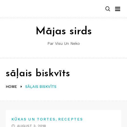
Skip
to
content
Mājas sirds
Par Visu Un Neko
sāļais biskvīts
HOME
SĀĻAIS BISKVĪTS
,
KŪKAS UN TORTES
RECEPTES
AUGUST 3, 2018