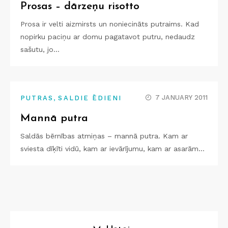
Prosas – dārzeņu risotto
Prosa ir velti aizmirsts un noniecināts putraims. Kad
nopirku paciņu ar domu pagatavot putru, nedaudz
sašutu, jo…
,
7 JANUARY 2011
PUTRAS
SALDIE ĒDIENI
Mannā putra
Saldās bērnības atmiņas – mannā putra. Kam ar
sviesta dīķīti vidū, kam ar ievārījumu, kam ar asarām…