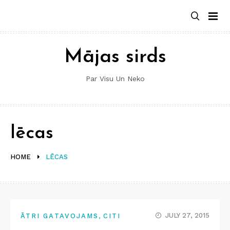
Skip
to
content
Mājas sirds
Par Visu Un Neko
lēcas
HOME
LĒCAS
,
JULY 27, 2015
ĀTRI GATAVOJAMS
CITI