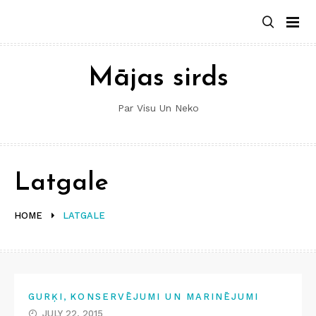
Skip
to
content
Mājas sirds
Par Visu Un Neko
Latgale
HOME
LATGALE
,
GURĶI
KONSERVĒJUMI UN MARINĒJUMI
JULY 22, 2015