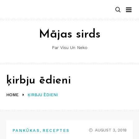
Skip
to
content
Mājas sirds
Par Visu Un Neko
ķirbju ēdieni
HOME
ĶIRBJU ĒDIENI
,
AUGUST 3, 2018
PANKŪKAS
RECEPTES