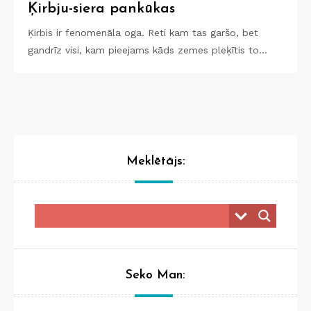
Ķirbju-siera pankūkas
Ķirbis ir fenomenāla oga. Reti kam tas garšo, bet
gandrīz visi, kam pieejams kāds zemes pleķītis to…
Meklētājs:
Seko Man: