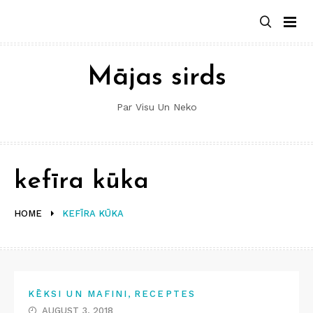
Skip
to
content
Mājas sirds
Par Visu Un Neko
kefīra kūka
HOME
KEFĪRA KŪKA
,
KĒKSI UN MAFINI
RECEPTES
AUGUST 3, 2018