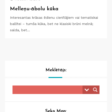
Melleņu-ābolu kūka
Interesantas krāsas ēdienu cienītājiem vai tematiskai
ballītei – tumša kūka, bet ne klasiski brūni melnā;
salda, bet…
Meklētājs:
Seko Man: