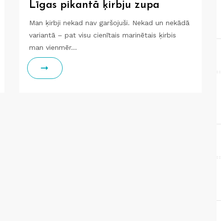
Līgas pikantā ķirbju zupa
Man ķirbji nekad nav garšojuši. Nekad un nekādā
variantā – pat visu cienītais marinētais ķirbis
man vienmēr…