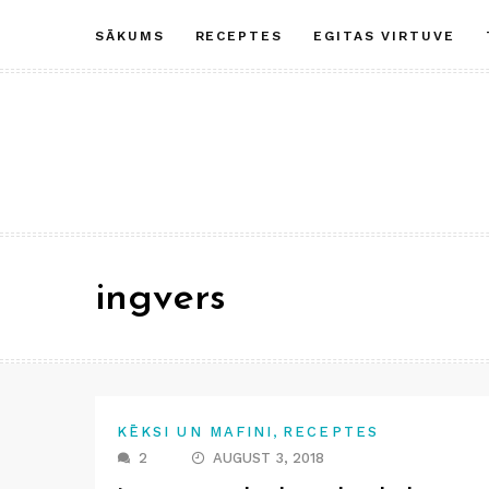
Skip
SĀKUMS
RECEPTES
EGITAS VIRTUVE
to
content
ingvers
,
KĒKSI UN MAFINI
RECEPTES
2
AUGUST 3, 2018