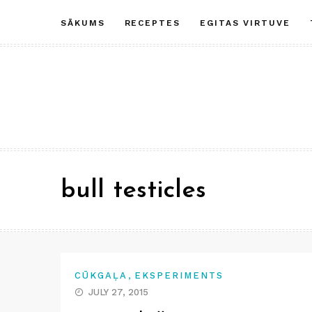
Skip
SĀKUMS
RECEPTES
EGITAS VIRTUVE
to
content
bull testicles
,
CŪKGAĻA
EKSPERIMENTS
JULY 27, 2015