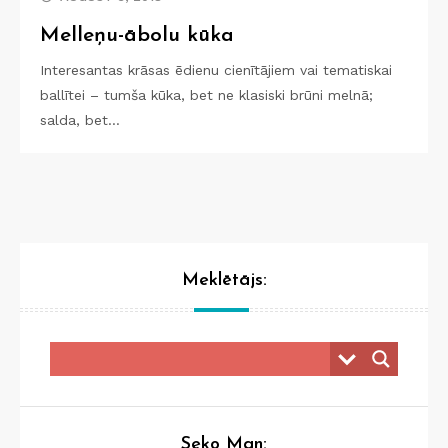
Melleņu-ābolu kūka
Interesantas krāsas ēdienu cienītājiem vai tematiskai
ballītei – tumša kūka, bet ne klasiski brūni melnā;
salda, bet…
Meklētājs:
Seko Man: