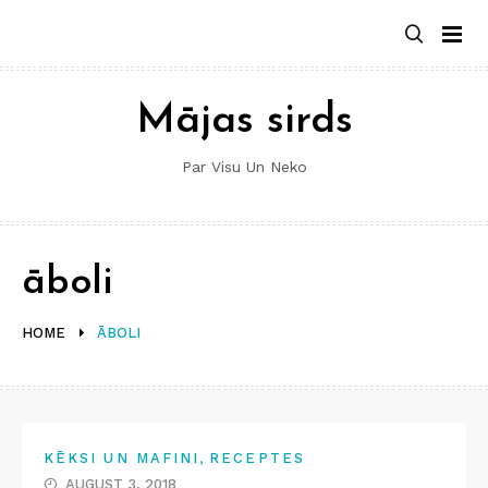
Skip
to
content
Mājas sirds
Par Visu Un Neko
āboli
HOME
ĀBOLI
,
KĒKSI UN MAFINI
RECEPTES
AUGUST 3, 2018