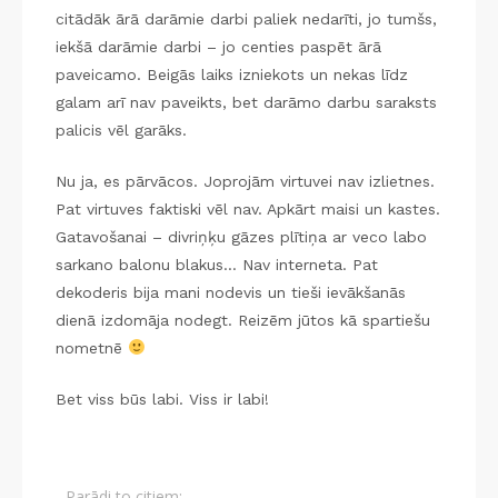
citādāk ārā darāmie darbi paliek nedarīti, jo tumšs,
iekšā darāmie darbi – jo centies paspēt ārā
paveicamo. Beigās laiks izniekots un nekas līdz
galam arī nav paveikts, bet darāmo darbu saraksts
palicis vēl garāks.
Nu ja, es pārvācos. Joprojām virtuvei nav izlietnes.
Pat virtuves faktiski vēl nav. Apkārt maisi un kastes.
Gatavošanai – divriņķu gāzes plītiņa ar veco labo
sarkano balonu blakus… Nav interneta. Pat
dekoderis bija mani nodevis un tieši ievākšanās
dienā izdomāja nodegt. Reizēm jūtos kā spartiešu
nometnē
Bet viss būs labi. Viss ir labi!
Parādi to citiem: