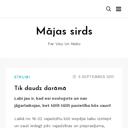
Skip
to
content
Mājas sirds
Par Visu Un Neko
5 SEPTEMBER 2011
SĪKUMI
Tik daudz darāmā
Labi jau ir, kad esi noslogots un nav
jāgarlaikojas, bet tūlīt tūlīt pacietība būs cauri!
Laikā no 18-22 vajadzētu būt iespējai laiku izstiept
un sauli iedegt pēc vajadzības un pieprasījuma,