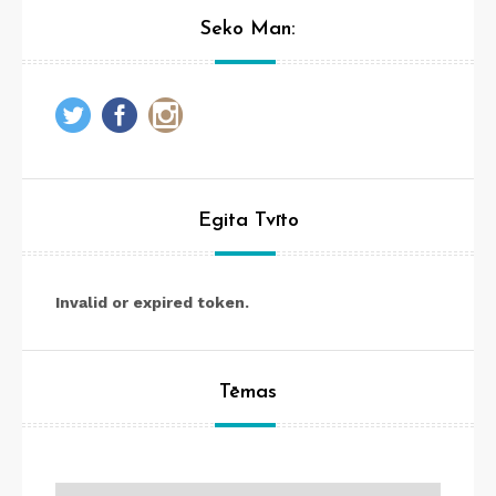
Seko Man:
Egita Tvīto
Invalid or expired token.
Tēmas
Tēmas