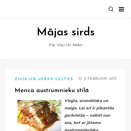
Skip
to
content
Mājas sirds
Par Visu Un Neko
2 FEBRUARY 2011
ZIVIS UN JŪRAS VELTES
Menca austrumnieku stilā
Viegla, aromātiska un
maiga. Lai arī ir pikantās
garšvielās – nebūt nav
asa, bet ar jūtamu
austrumniecisku