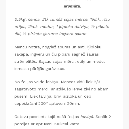
aromātu.
0,5kg menca, 2tk tumšā sojas mērce, 1ēd.k. rīsu
etiķis, 1ēd.k. medus, 1 ķiploka daiviņa, ½ pāksts
čili, ½ pirksta garuma ingvera sakne
Mencu notīra, nogriež spuras un asti. Ķiploku
sakapā, ingveru un čili piparu sagriež šaurās
strēmelītēs. Sajauc sojas mērci, etiķi un medu,
iemaisa pārējās garšvielas.
No folijas veido laiviņu. Mencas vidū liek 2/3
sagatavoto mērci, ar atlikušo ierīvē zivi no abām
pusēm. Liek laiviņā, brīvi aizloka un cep
cepeškrāsnī 200° aptuveni 20min.
Gatavu pasniedz tajā pašā folijas
laiviņā
. Sanāk 2
porcijas ar aptuveni 190kcal katrā.