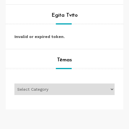
Egita Tvīto
Invalid or expired token.
Tēmas
Tēmas