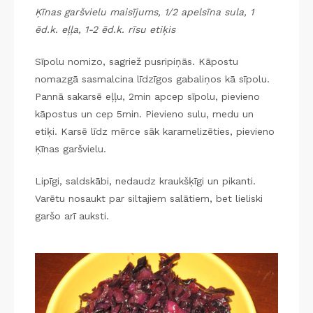
Ķīnas garšvielu maisījums, 1/2 apelsīna sula, 1
ēd.k. eļļa, 1-2 ēd.k. rīsu etiķis
Sīpolu nomizo, sagriež pusripiņās. Kāpostu
nomazgā sasmalcina līdzīgos gabaliņos kā sīpolu.
Pannā sakarsē eļļu, 2min apcep sīpolu, pievieno
kāpostus un cep 5min. Pievieno sulu, medu un
etiķi. Karsē līdz mērce sāk karamelizēties, pievieno
Ķīnas garšvielu.
Lipīgi, saldskābi, nedaudz kraukšķīgi un pikanti.
Varētu nosaukt par siltajiem salātiem, bet lieliski
garšo arī auksti.