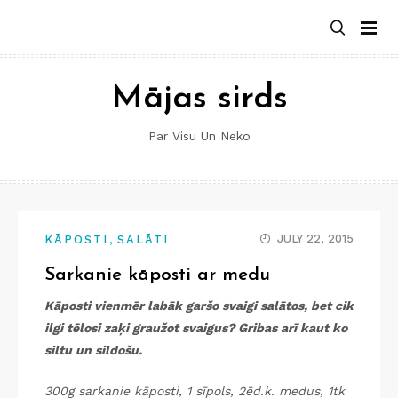
Skip
to
content
Mājas sirds
Par Visu Un Neko
,
JULY 22, 2015
KĀPOSTI
SALĀTI
Sarkanie kāposti ar medu
Kāposti vienmēr labāk garšo svaigi salātos, bet cik
ilgi tēlosi zaķi graužot svaigus? Gribas arī kaut ko
siltu un sildošu.
300g sarkanie kāposti, 1 sīpols, 2ēd.k. medus, 1tk